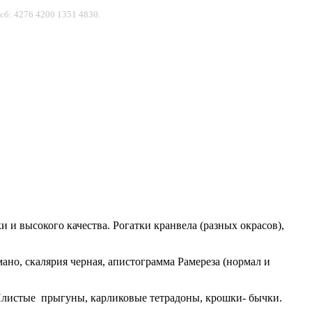
сб: 4276 4200 1351 4830.
 и высокого качества. Рогатки кранвела (разных окрасов),
но, скалярия черная, апистограмма Рамереза (нормал и
) Илистые прыгуны, карликовые тетрадоны, крошки- бычки.