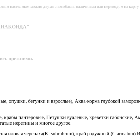
рмовым насекомым можно двумя способами: наличными или переводом на карту 
н "АНАКОНДА"
лись прежними.
, опушки, бегунки и взрослые), Аква-корма глубокой заморозки
, крабы пантеровые, Петушки вуалевые, креветки габонские, Ама
гатые неретины и многое другое.
ватая иловая черепаха(K. subrubrum), краб радужный (C.armatum