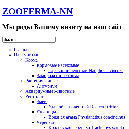
ZOOFERMA-NN
Мы рады Вашему визиту на наш сайт
Главная
Наш магазин
Корма
Кормовые насекомые
Таракан пепельный Nauphoeta cinerea
Замороженные корма
Растения живые
Антуриум
Аквариумные животные
Рептилии
Змеи
Удав обыкновенный Boa constrictor
Ящерицы
Водяная агама Physignathus concincinus
Черепахи
Красноухая черепаха Trachemys scripta