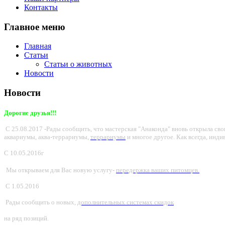
Контакты
Главное меню
Главная
Статьи
Статьи о животных
Новости
Новости
Дорогие друзья!!!
С 25.08.2017 -Рады сообщить, что мастерская "Анаконда" вновь открыла с
аквариумы, аква-террариумы,
террариумы
и многое другое. Как всегда, инди
С
10.05.2016г
Мы открываем для Вас новую услугу-
передержка ваших питомцев.
С 1.05.2016
Рады сообщить о новых,
дополнительных системах скидок
на ряд позиций.