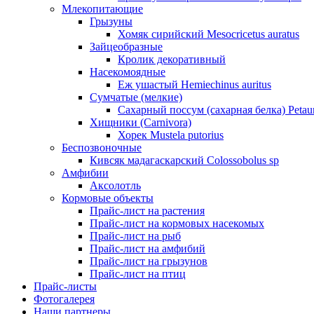
Млекопитающие
Грызуны
Хомяк сирийский Mesocricetus auratus
Зайцеобразные
Кролик декоративный
Насекомоядные
Еж ушастый Hemiechinus auritus
Сумчатые (мелкие)
Сахарный поссум (сахарная белка) Petaur
Хищники (Carnivora)
Хорек Mustela putorius
Беспозвоночные
Кивсяк мадагаскарский Colossobolus sp
Амфибии
Аксолотль
Кормовые объекты
Прайс-лист на растения
Прайс-лист на кормовых насекомых
Прайс-лист на рыб
Прайс-лист на амфибий
Прайс-лист на грызунов
Прайс-лист на птиц
Прайс-листы
Фотогалерея
Наши партнеры