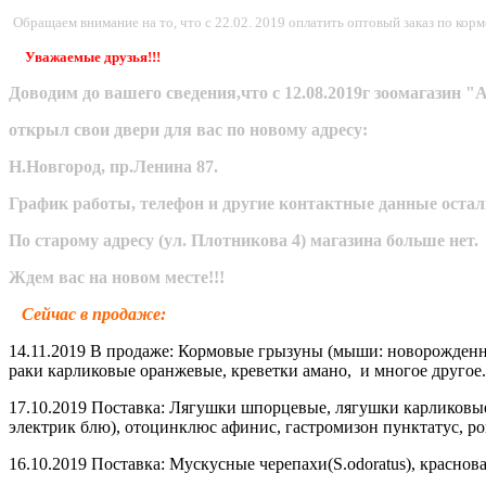
Обращаем внимание на то, что с 22.02. 2019 оплатить оптовый заказ по ко
Уважаемые друзья!!!
Доводим до вашего сведения,что с 12.08.2019г зоомагази
открыл свои двери для вас по новому адресу:
Н.Новгород, пр.Ленина 87.
График работы, телефон и другие контактные данные оста
По старому адресу (ул. Плотникова 4) магазина больше нет.
Ждем вас на новом месте!!!
Сейчас в продаже:
14.11.2019 В продаже: Кормовые грызуны (мыши: новорожденные
раки карликовые оранжевые, креветки амано, и многое другое.
17.10.2019 Поставка: Лягушки шпорцевые, лягушки карликовые
электрик блю), отоцинклюс афинис, гастромизон пунктатус, ро
16.10.2019 Поставка: Мускусные черепахи(S.odoratus), красно