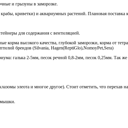
очные и грызуны в заморозке.
 крабы, криветки) и аквариумных растений. Плановая поставка
онтейнеры для содержания с вентиляцией.
ые корма высокого качества, глубокой заморозки, корма от тетр
тилий брендов (Silvania, Hagen(ReptiGlo),NomoyPet,Sera)
иума: галька 2-5мм, песок речной 0,8-2мм, песок 0,25мм. Так же
азомы элеота и многое другое). Стоит отметить, что перехав н
е мышки.