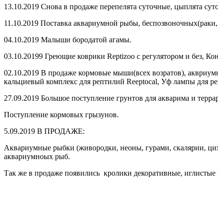
13.10.2019 Снова в продаже перепелята суточные, цыплята сут
11.10.2019 Поставка аквариумной рыбы, беспозвоночных(раки,
04.10.2019 Малыши бородатой агамы.
03.10.20199 Греющие коврики Reptizoo с регулятором и без, К
02.10.2019 В продаже кормовые мыши(всех возратов), аквриумн
кальциевый комплекс для рептилий Reeptocal, Уф лампы для реп
27.09.2019 Большое поступление грунтов для акварима и террар
Поступление кормовых грызунов.
5.09.2019 В ПРОДАЖЕ:
Аквариумные рыбки (живородки, неоны, гурами, скалярии, цихл
аквариумноых рыб.
Так же в продаже появились кролики декоративные, иглисты