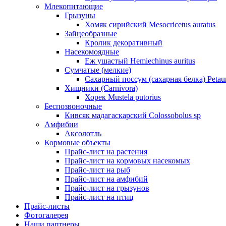
Млекопитающие
Грызуны
Хомяк сирийский Mesocricetus auratus
Зайцеобразные
Кролик декоративный
Насекомоядные
Еж ушастый Hemiechinus auritus
Сумчатые (мелкие)
Сахарный поссум (сахарная белка) Petaur
Хищники (Carnivora)
Хорек Mustela putorius
Беспозвоночные
Кивсяк мадагаскарский Colossobolus sp
Амфибии
Аксолотль
Кормовые объекты
Прайс-лист на растения
Прайс-лист на кормовых насекомых
Прайс-лист на рыб
Прайс-лист на амфибий
Прайс-лист на грызунов
Прайс-лист на птиц
Прайс-листы
Фотогалерея
Наши партнеры