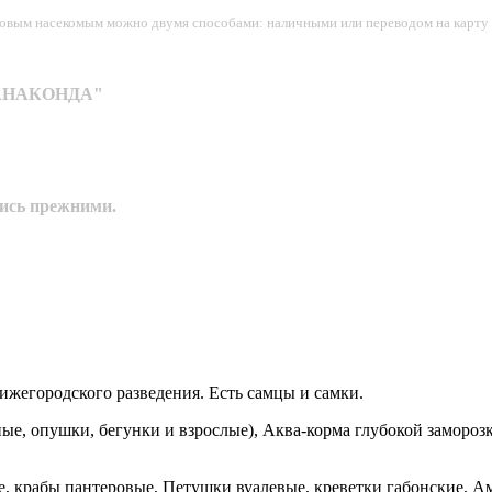
рмовым насекомым можно двумя способами: наличными или переводом на карту 
н "АНАКОНДА"
лись прежними.
жегородского разведения. Есть самцы и самки.
, опушки, бегунки и взрослые), Аква-корма глубокой заморозки
, крабы пантеровые, Петушки вуалевые, креветки габонские, Ама