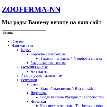
ZOOFERMA-NN
Мы рады Вашему визиту на наш сайт
Главная
Наш магазин
Корма
Кормовые насекомые
Таракан пепельный Nauphoeta cinerea
Замороженные корма
Растения живые
Антуриум
Аквариумные животные
Рептилии
Змеи
Удав обыкновенный Boa constrictor
Ящерицы
Водяная агама Physignathus concincinus
Черепахи
Красноухая черепаха Trachemys scripta