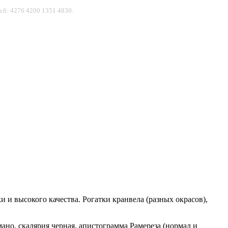
сб: 4276 4200 1351 4830.
 и высокого качества. Рогатки кранвела (разных окрасов),
но, скалярия черная, апистограмма Рамереза (нормал и