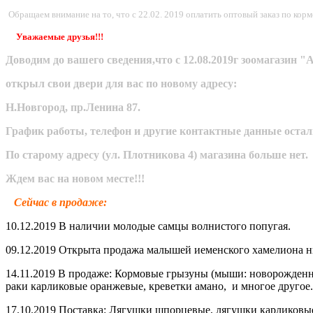
Обращаем внимание на то, что с 22.02. 2019 оплатить оптовый заказ по ко
Уважаемые друзья!!!
Доводим до вашего сведения,что с 12.08.2019г зоомагази
открыл свои двери для вас по новому адресу:
Н.Новгород, пр.Ленина 87.
График работы, телефон и другие контактные данные оста
По старому адресу (ул. Плотникова 4) магазина больше нет.
Ждем вас на новом месте!!!
Сейчас в продаже:
10.12.2019 В наличии молодые самцы волнистого попугая.
09.12.2019 Открыта продажа малышей иеменского хамелиона ни
14.11.2019 В продаже: Кормовые грызуны (мыши: новорожденные
раки карликовые оранжевые, креветки амано, и многое другое.
17.10.2019 Поставка: Лягушки шпорцевые, лягушки карликовые