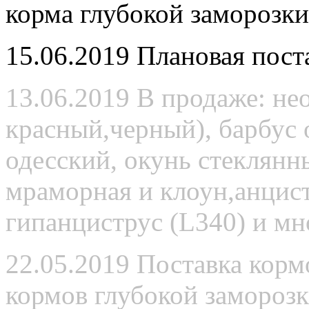
корма глубокой заморозки,
15.06.2019 Плановая пост
13.06.2019 В продаже: не
красный,черный), барбус 
одесский, окунь стеклянн
мраморная и клоун,анцис
гипанциструс (L340) и мн
22.05.2019 Поставка кор
кормов глубокой заморозк