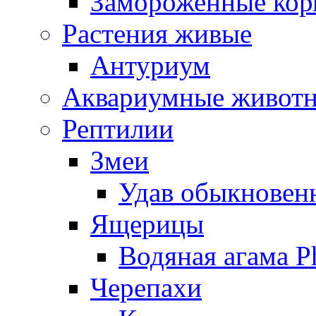
Замороженные кор
Растения живые
Антуриум
Аквариумные живот
Рептилии
Змеи
Удав обыкновенн
Ящерицы
Водяная агама Ph
Черепахи