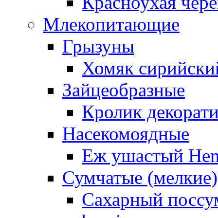
Красноухая чере
Млекопитающие
Грызуны
Хомяк сирийский
Зайцеобразные
Кролик декорат
Насекомоядные
Еж ушастый Hemi
Сумчатые (мелкие)
Сахарный поссум