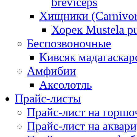
breviceps
Хищники (Carnivor
Хорек Mustela pu
Беспозвоночные
Кивсяк мадагаскар
Амфибии
Аксолотль
Прайс-листы
Прайс-лист на горшо
Прайс-лист на аквар