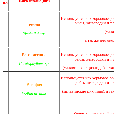
Наименование (Вид)
п.п.
Используется как кормовое р
рыбы, живородки и т.
Ричия
(мал
Riccia fluitans
а так же для не
Используется как кормовое р
Роголистник
рыбы, живородки и т.
Ceratophyllum sp.
(малавийские цихлиды),
а т
Используется как кормовое р
рыбы, живородки и т.
Вольфия
(малавийские цихлиды),
а та
Wolffia arrhiza
Очень полезная добав