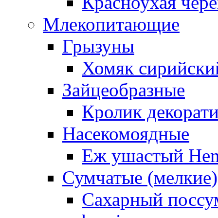
Красноухая чере
Млекопитающие
Грызуны
Хомяк сирийский
Зайцеобразные
Кролик декорат
Насекомоядные
Еж ушастый Hemi
Сумчатые (мелкие)
Сахарный поссум