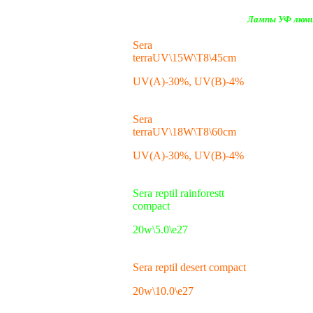
Лампы УФ люм
Sera
terraUV\15W\T8\45cm
UV(A)-30%, UV(B)-4%
Sera
terraUV\18W\T8\60cm
UV(A)-30%, UV(B)-4%
Sera reptil rainforestt
compact
20w\5.0\e27
Sera reptil desert compact
20w\10.0\e27