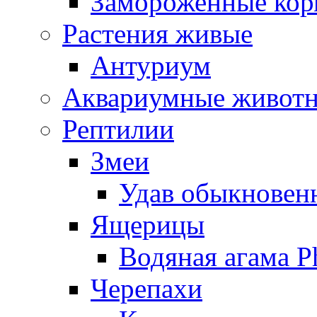
Замороженные кор
Растения живые
Антуриум
Аквариумные живот
Рептилии
Змеи
Удав обыкновенн
Ящерицы
Водяная агама Ph
Черепахи