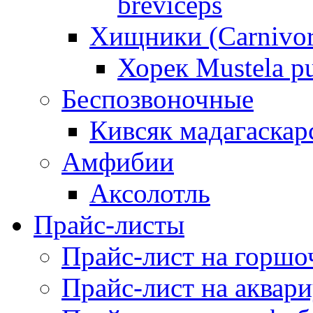
breviceps
Хищники (Carnivor
Хорек Mustela pu
Беспозвоночные
Кивсяк мадагаскар
Амфибии
Аксолотль
Прайс-листы
Прайс-лист на горшо
Прайс-лист на аквар