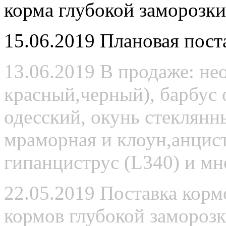
корма глубокой заморозки,
15.06.2019 Плановая пост
13.06.2019 В продаже: не
красный,черный), барбус 
одесский, окунь стеклянн
мраморная и клоун,анцис
гипанциструс (L340) и мн
22.05.2019 Поставка кор
кормов глубокой заморозк