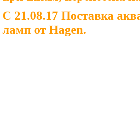
С 21.08.17 Поставка ак
ламп от Hagen.
С 18.08.2017 Внепланов
насекомых.
С 11.08.2017 Плановая 
(сверчок домовой и бан
отсутствуют в продаже 
туркменский.