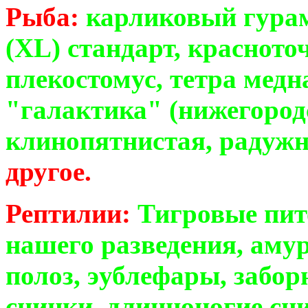
Рыба:
карликовый гурам
(XL) стандарт, красното
плекостомус, тетра медн
"галактика" (нижегородс
клинопятнистая, радужн
другое.
Рептилии:
Тигровые пи
нашего разведения, аму
полоз, эублефары, забо
сцинки, длинноногие сци