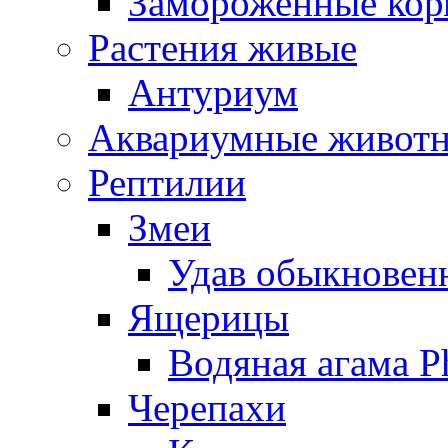
Замороженные кор
Растения живые
Антуриум
Аквариумные живот
Рептилии
Змеи
Удав обыкновенн
Ящерицы
Водяная агама Ph
Черепахи