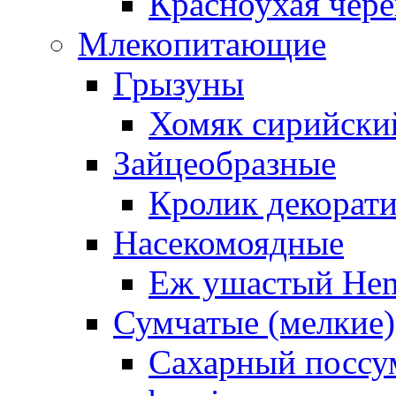
Красноухая чере
Млекопитающие
Грызуны
Хомяк сирийский
Зайцеобразные
Кролик декорат
Насекомоядные
Еж ушастый Hemi
Сумчатые (мелкие)
Сахарный поссум