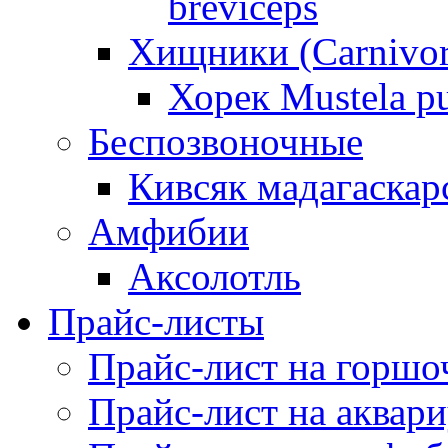
breviceps
Хищники (Carnivor
Хорек Mustela pu
Беспозвоночные
Кивсяк мадагаскар
Амфибии
Аксолотль
Прайс-листы
Прайс-лист на горшо
Прайс-лист на аквар