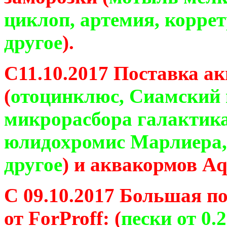
циклоп, артемия, коррет
другое
).
С11.10.2017 Поставка 
(
отоцинклюс, Сиамский 
микрорасбора галактика
юлидохромис Марлиера,
другое
) и аквакормов A
С 09.10.2017 Большая по
от ForProff: (
пески от 0.