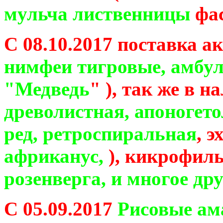
мульча лиственницы
фас
С 08.10.2017 поставка ак
нимфеи тигровые, амбул
"Медведь
" ), так же в 
древолистная, апоногето
ред, ретроспиральная
, 
африканус,
), кикрофил
розенверга,
и многое дру
С 05.09.2017
Рисовые ам