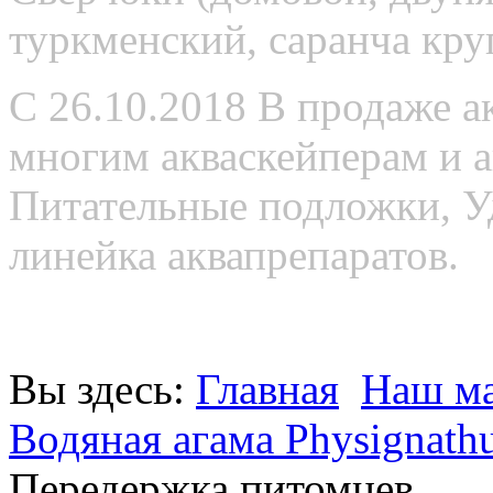
туркменский, саранча кру
С 26.10.2018 В продаже 
многим акваскейперам и
Питательные подложки, У
линейка аквапрепаратов.
Вы здесь:
Главная
Наш ма
Водяная агама Physignathu
Передержка питомцев