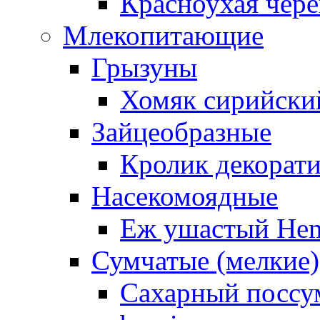
Красноухая чере
Млекопитающие
Грызуны
Хомяк сирийский
Зайцеобразные
Кролик декорат
Насекомоядные
Еж ушастый Hemi
Сумчатые (мелкие)
Сахарный поссум