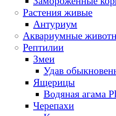
Замороженные кор
Растения живые
Антуриум
Аквариумные живот
Рептилии
Змеи
Удав обыкновенн
Ящерицы
Водяная агама Ph
Черепахи