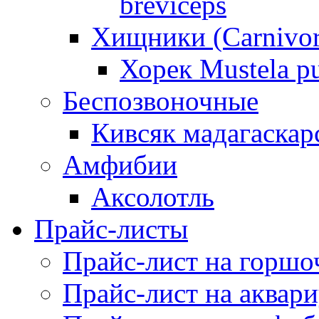
breviceps
Хищники (Carnivor
Хорек Mustela pu
Беспозвоночные
Кивсяк мадагаскар
Амфибии
Аксолотль
Прайс-листы
Прайс-лист на горшо
Прайс-лист на аквар