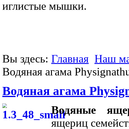
иглистые мышки.
Вы здесь:
Главная
Наш ма
Водяная агама Physignathu
Водяная агама Physign
Водяные ящ
ящериц семейс