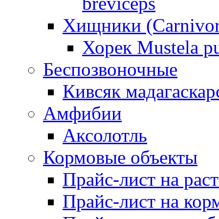
breviceps
Хищники (Carnivor
Хорек Mustela pu
Беспозвоночные
Кивсяк мадагаскар
Амфибии
Аксолотль
Кормовые объекты
Прайс-лист на рас
Прайс-лист на кор