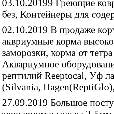
03.10.20199 Греющие ковр
без, Контейнеры для соде
02.10.2019 В продаже кор
аквриумные корма высоког
заморозки, корма от тетра
Аквариумное оборудовани
рептилий Reeptocal, Уф л
(Silvania, Hagen(ReptiGlo
27.09.2019 Большое посту
террариума: галька 2-5мм