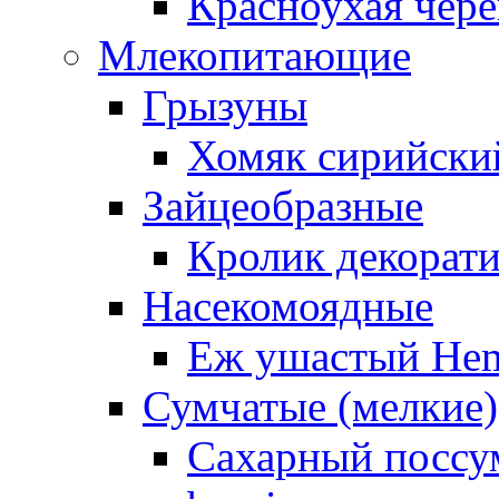
Красноухая чере
Млекопитающие
Грызуны
Хомяк сирийский
Зайцеобразные
Кролик декорат
Насекомоядные
Еж ушастый Hemi
Сумчатые (мелкие)
Сахарный поссум