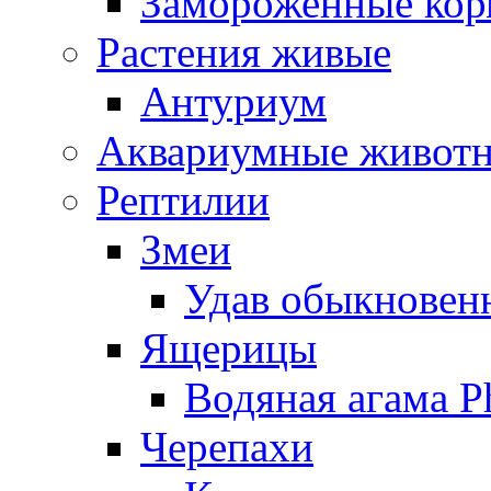
Замороженные кор
Растения живые
Антуриум
Аквариумные живот
Рептилии
Змеи
Удав обыкновенн
Ящерицы
Водяная агама Ph
Черепахи