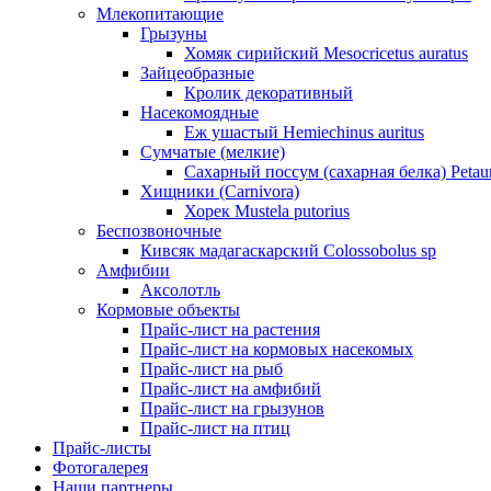
Млекопитающие
Грызуны
Хомяк сирийский Mesocricetus auratus
Зайцеобразные
Кролик декоративный
Насекомоядные
Еж ушастый Hemiechinus auritus
Сумчатые (мелкие)
Сахарный поссум (сахарная белка) Petaur
Хищники (Carnivora)
Хорек Mustela putorius
Беспозвоночные
Кивсяк мадагаскарский Colossobolus sp
Амфибии
Аксолотль
Кормовые объекты
Прайс-лист на растения
Прайс-лист на кормовых насекомых
Прайс-лист на рыб
Прайс-лист на амфибий
Прайс-лист на грызунов
Прайс-лист на птиц
Прайс-листы
Фотогалерея
Наши партнеры