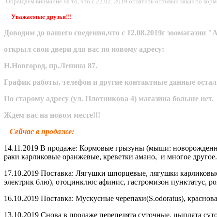
Обращаем внимание на то, что с 22.02. 2019 оплатить оптовый заказ по ко
Уважаемые друзья!!!
Доводим до вашего сведения,что с 12.08.2019г зоомагази
открыл свои двери для вас по новому адресу:
Н.Новгород, пр.Ленина 87.
График работы, телефон и другие контактные данные оста
По старому адресу (ул. Плотникова 4) магазина больше нет.
Ждем вас на новом месте!!!
Сейчас в продаже:
14.11.2019 В продаже: Кормовые грызуны (мыши: новорожденные
раки карликовые оранжевые, креветки амано, и многое другое.
17.10.2019 Поставка: Лягушки шпорцевые, лягушки карликовые
электрик блю), отоцинклюс афинис, гастромизон пунктатус, ро
16.10.2019 Поставка: Мускусные черепахи(S.odoratus), красно
13.10.2019 Снова в продаже перепелята суточные, цыплята сут