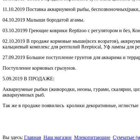
11.10.2019 Поставка аквариумной рыбы, беспозвоночных(раки,
04.10.2019 Малыши бородатой агамы.
03.10.20199 Греющие коврики Reptizoo с регулятором и без, К
02.10.2019 В продаже кормовые мыши(всех возратов), аквриумн
кальциевый комплекс для рептилий Reeptocal, Уф лампы для реп
27.09.2019 Большое поступление грунтов для акварима и террар
Поступление кормовых грызунов.
5.09.2019 В ПРОДАЖЕ:
Аквариумные рыбки (живородки, неоны, гурами, скалярии, цихл
аквариумноых рыб.
Так же в продаже появились кролики декоративные, иглисты
Вы здесь:
Главная
Наш магазин
Млекопитающие
Сумчатые (м