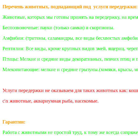
Перечень животных, подпадающий под услуги передержки:
Животные, которых мы готовы принять на передержку, на врем
Беспозвоночные: пауки (только самки) и скорпионы.
Амфибии: (тритоны, саламандры, все виды бесхвостых амфиби
Рептилии: Все виды, кроме крупных видов змей, ящериц, череп
Птицы: Мелкие и средние виды декоративных, певчих птиц и п
Млекопитающие: мелкие и средние грызуны.(хомяки, крысы, 
Услуги передержки не оказываем для таких животных как: кош
с\х животные, аквариумная рыба, насекомые.
Гарантии:
Работа с животными не простой труд, к тому же всегда сопря