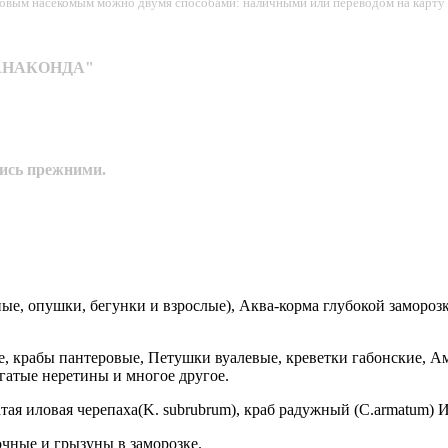
рмовым насекомым можно двумя способами: наличными или переводом на карту 
н "АНАКОНДА"
лись прежними.
, опушки, бегунки и взрослые), Аква-корма глубокой заморозки
, крабы пантеровые, Петушки вуалевые, креветки габонские, Ама
гатые неретины и многое другое.
ватая иловая черепаха(K. subrubrum), краб радужный (C.armatum
очные и грызуны в заморозке.