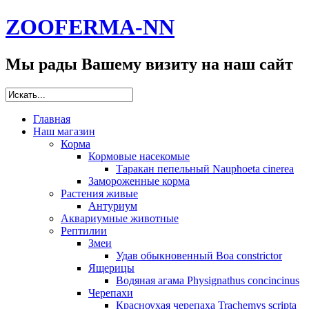
ZOOFERMA-NN
Мы рады Вашему визиту на наш сайт
Главная
Наш магазин
Корма
Кормовые насекомые
Таракан пепельный Nauphoeta cinerea
Замороженные корма
Растения живые
Антуриум
Аквариумные животные
Рептилии
Змеи
Удав обыкновенный Boa constrictor
Ящерицы
Водяная агама Physignathus concincinus
Черепахи
Красноухая черепаха Trachemys scripta