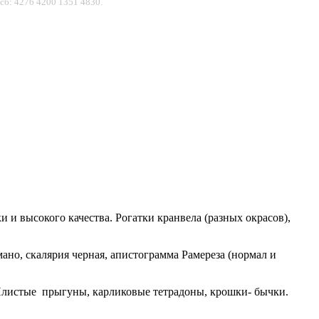
сб: 4276 4200 1351 4830.
 и высокого качества. Рогатки кранвела (разных окрасов),
но, скалярия черная, апистограмма Рамереза (нормал и
) Илистые прыгуны, карликовые тетрадоны, крошки- бычки.