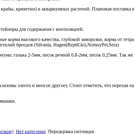
 крабы, криветки) и аквариумных растений. Плановая поставка
онтейнеры для содержания с вентиляцией.
ые корма высокого качества, глубокой заморозки, корма от тетр
тилий брендов (Silvania, Hagen(ReptiGlo),NomoyPet,Sera)
иума: галька 2-5мм, песок речной 0,8-2мм, песок 0,25мм. Так же
азомы элеота и многое другое). Стоит отметить, что перехав н
е мышки.
елкие)
Нет категории
Передержка питомцев