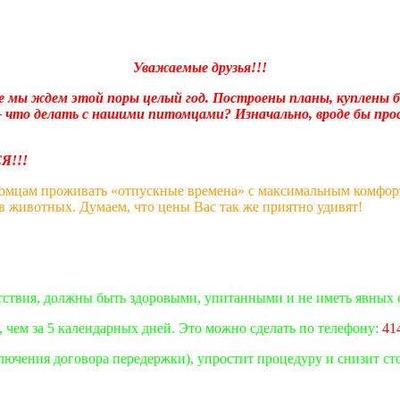
Уважаемые друзья!!!
е мы ждем этой поры целый год. Построены планы, куплены б
что делать с нашими питомцами? Изначально, вроде бы прос
и не разрешимыми
!!
омцам проживать «отпускные времена» с максимальным комфорто
в животных. Думаем, что цены Вас так же приятно удивят!
тствия, должны быть здоровыми, упитанными и не иметь явных 
 чем за 5 календарных дней. Это можно сделать по телефону:
41
ключения договора передержки), упростит процедуру и снизит с