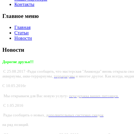
Контакты
Главное меню
Главная
Статьи
Новости
Новости
Дорогие друзья!!!
С 25.08.2017 -Рады сообщить, что мастерская "Анаконда" вновь открыла с
аквариумы, аква-террариумы,
террариумы
и многое другое. Как всегда, инди
С
10.05.2016г
Мы открываем для Вас новую услугу-
передержка ваших питомцев.
С 1.05.2016
Рады сообщить о новых,
дополнительных системах скидок
на ряд позиций.