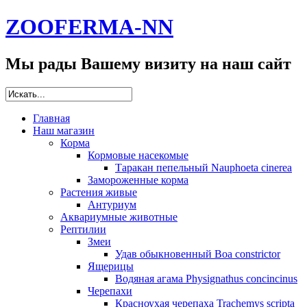
ZOOFERMA-NN
Мы рады Вашему визиту на наш сайт
Главная
Наш магазин
Корма
Кормовые насекомые
Таракан пепельный Nauphoeta cinerea
Замороженные корма
Растения живые
Антуриум
Аквариумные животные
Рептилии
Змеи
Удав обыкновенный Boa constrictor
Ящерицы
Водяная агама Physignathus concincinus
Черепахи
Красноухая черепаха Trachemys scripta