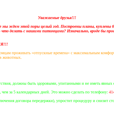
Уважаемые друзья!!!
е мы ждем этой поры целый год. Построены планы, куплены б
что делать с нашими питомцами? Изначально, вроде бы прос
и не разрешимыми
!!
омцам проживать «отпускные времена» с максимальным комфорто
ов животных.
тствия, должны быть здоровыми, упитанными и не иметь явных 
 чем за 5 календарных дней. Это можно сделать по телефону:
41
ключения договора передержки), упростит процедуру и снизит с