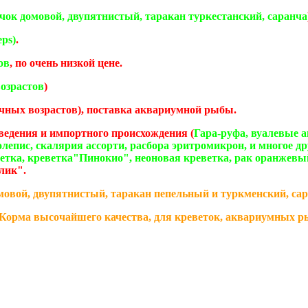
чок домовой, двупятнистый, таракан туркестанский, саранча
eps)
.
ов
, по очень низкой цене.
озрастов
)
чных возрастов), поставка аквариумной рыбы.
ведения и импортного происхождения (
Гара-руфа, вуалевые 
лепис, скалярия ассорти, расбора эритромикрон, и многое др
ветка, креветка"Пинокио", неоновая креветка, рак оранжев
лик".
овой, двупятнистый, таракан пепельный и туркменский, сара
. Корма высочайшего качества, для креветок, аквариумных 
бразных, молюсков, аквариумной растительности. Из новино
иковые тетрадоны, карликовые сомики пигмеи, краснорукий а
тины зебра, тигровая красногубая улитка и многое другое.
 камни для птиц и грызунов, корма и многое другое), Hagen