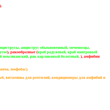
).
анциструсы, анциструс обыкновенный, меченосцы,
угое
), ракообразные (
краб радужный, краб мангровый
ый мексиканский, рак карликовый болотный,
), амфибии
нча, зоофобас).
рыб, витамины для рептилий, кондиционеры для амфибий и
к: Скалярии - перуанские альтумы, лепидосирен, медная
встралийский рак, криветки "пинокио," креветки
 Уф -лампы для рептилий. Аквариумных растений