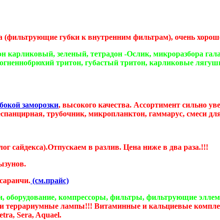
 (фильтрующие губки к внутренним фильтрам), очень хороше
он карликовый, зеленый, тетрадон -Ослик, микроразбора гал
 огненнобрюхий тритон, губастый тритон, карликовые лягу
бокой заморозки
, высокого качества. Ассортимент сильно ув
панцирная, трубочник, микропланктон, гаммарус, смеси для 
лог сайдекса).Отпускаем в разлив. Цена ниже в два раза.!!!
ызунов.
саранчи.
(см.прайс)
и, оборудование, компрессоры, фильтры, фильтрующие эллем
 и террариумные лампы!!! Витаминные и кальциевые компле
ra, Sera, Aquael.