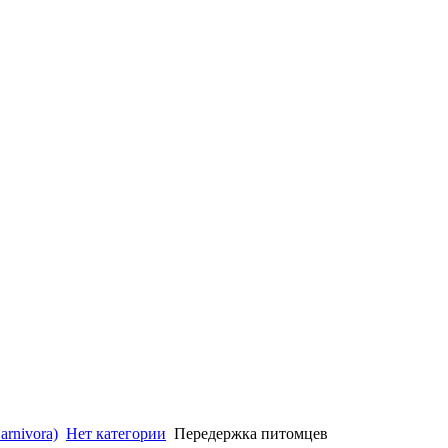
валиснерия и др). А, так же : бородатая агама (крупные под
, неон красный. петушки, акантофтальмус Кюля,Пецилии гав
е другое).
rnivora)
Нет категории
Передержка питомцев