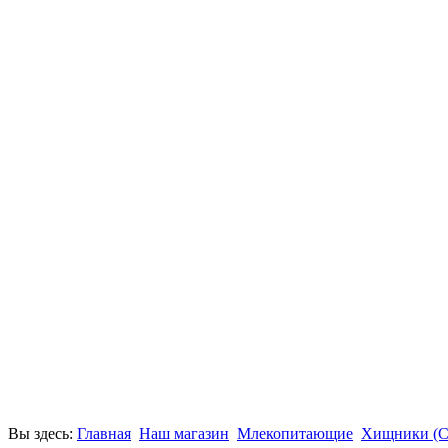
нижегородского производства (криптокорины, гигрофиллы, 
С 27.01.2017 Поступление кормовых насекомых.
С 24.01.2017 Поступление аквариумной рыбы (неон голубой
бриллиантовые, Элиота, блю -демпси, пирании паку и много
Вы здесь:
Главная
Наш магазин
Млекопитающие
Хищники (Ca