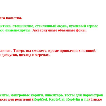
го качества.
актика, отоцинклюс, стеклянный окунь, вуалевый серпас
шки -гименохирусы
. Аквариумные объемные фоны,
еличен . Теперь вы сможете, кроме привычных позиций,
дискусов, цихлид и черепах.
енты, мангровые коряги, инвентарь, тесты для параметров
ксы для рептилий (
ReptiSol, ReptoCal, Reptylin и т.д
) Также