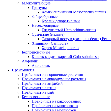
Млекопитающие
Грызуны
Хомяк сирийский Mesocricetus auratus
Зайцеобразные
Кролик декоративный
Насекомоядные
Еж ушастый Hemiechinus auritus
Сумчатые (мелкие)
Сахарный поссум (сахарная белка) Petaur
Хищники (Carnivora)
Хорек Mustela putorius
Беспозвоночные
Кивсяк мадагаскарский Colossobolus sp
Амфибии
Аксолотль
Прайс-листы
Прайс-лист на горшочные растения
Прайс-лист на аквариумные растения
Прайс-лист на амфибий
Прайс-лист на птиц
Прайс-лист на рыб
Беспозвоночные
Прайс-лист на ракообразных
Прайс-лист на многоножек
Прайс-лист на моллюсков