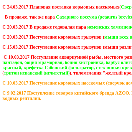
С 24.03.2017 Плановая поставка кормовых насекомых(
Свер
В продаже, так же пара
Сахарного поссума (petaurus brevic
С 20.03.2017 В продаже годовалая пара
иеменских хамелион
С 20.03.2017 Поступление кормовых грызунов (
мыши всех в
С 15.03.2017 Поступление кормовых грызунов (мыши разли
С 10.03.2017 Поступление аквариумной рыбы, местного раз
пантадон, боция мраморная, боция хистроника, барбус олиго
красный, крефетка Габонский фильтратор, стеклянная кре
(
тритон испанский (иглитстый)
), тиломелания "желтый кро
С 10.03.2017 Поступление кормовых насекомых (сверчок дом
С 9.02.2017 Поступление товаров китайского бренда AZOO
водных рептилий.
С 7.02.2017 Большое поступление аквариумной рыбы, ракоо
тетра, тетра конго, расбора бригитты, расбора мера, карл
"мандаринка", креветки фильтраторы, креветки амано, нере
С 6.01.2017 Поступление товаров от Vitapol (минеральные