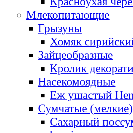
Красноухая чере
Млекопитающие
Грызуны
Хомяк сирийский
Зайцеобразные
Кролик декорат
Насекомоядные
Еж ушастый Hemi
Сумчатые (мелкие)
Сахарный поссум