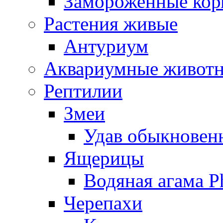
Замороженные кор
Растения живые
Антуриум
Аквариумные живот
Рептилии
Змеи
Удав обыкновенн
Ящерицы
Водяная агама Ph
Черепахи