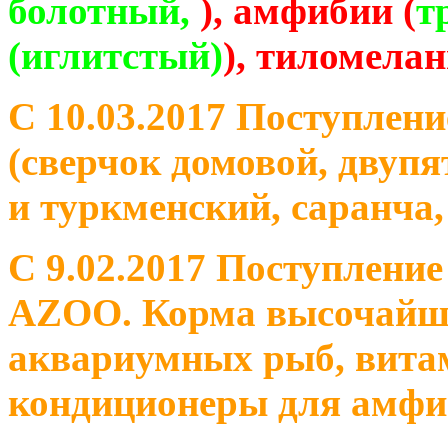
болотный,
), амфибии (
т
(иглитстый)
), тиломела
С 10.03.2017 Поступлен
(сверчок домовой, двуп
и туркменский, саранча,
С 9.02.2017 Поступление
AZOO. Корма высочайшег
аквариумных рыб, вита
кондиционеры для амфи