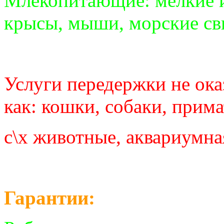
Млекопитающие: мелкие и
крысы, мыши, морские св
Услуги передержки не ок
как: кошки, собаки, прима
с\х животные, аквариумна
Гарантии: