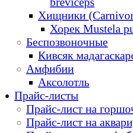
breviceps
Хищники (Carnivor
Хорек Mustela pu
Беспозвоночные
Кивсяк мадагаскар
Амфибии
Аксолотль
Прайс-листы
Прайс-лист на горшо
Прайс-лист на аквар