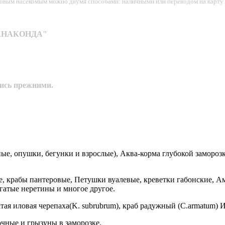
рмовым насекомым можно двумя способами: наличными или переводом на карту 
н "АНАКОНДА"
лись прежними.
, опушки, бегунки и взрослые), Аква-корма глубокой заморозки
, крабы пантеровые, Петушки вуалевые, креветки габонские, Ама
гатые неретины и многое другое.
ватая иловая черепаха(K. subrubrum), краб радужный (C.armatum
очные и грызуны в заморозке.