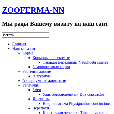
ZOOFERMA-NN
Мы рады Вашему визиту на наш сайт
Главная
Наш магазин
Корма
Кормовые насекомые
Таракан пепельный Nauphoeta cinerea
Замороженные корма
Растения живые
Антуриум
Аквариумные животные
Рептилии
Змеи
Удав обыкновенный Boa constrictor
Ящерицы
Водяная агама Physignathus concincinus
Черепахи
Красноухая черепаха Trachemys scripta