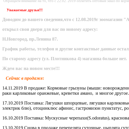
Обращаем внимание на то, что с 22.02. 2019 оплатить оптовый заказ по ко
Уважаемые друзья!!!
Доводим до вашего сведения,что с 12.08.2019г зоомагази
открыл свои двери для вас по новому адресу:
Н.Новгород, пр.Ленина 87.
График работы, телефон и другие контактные данные оста
По старому адресу (ул. Плотникова 4) магазина больше нет.
Ждем вас на новом месте!!!
Сейчас в продаже:
14.11.2019 В продаже: Кормовые грызуны (мыши: новорожденные
раки карликовые оранжевые, креветки амано, и многое другое.
17.10.2019 Поставка: Лягушки шпорцевые, лягушки карликовые
электрик блю), отоцинклюс афинис, гастромизон пунктатус, ро
16.10.2019 Поставка: Мускусные черепахи(S.odoratus), красно
13.10.2019 Снова в продаже перепелята суточные, цыплята сут