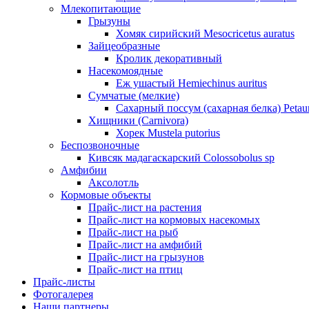
Млекопитающие
Грызуны
Хомяк сирийский Mesocricetus auratus
Зайцеобразные
Кролик декоративный
Насекомоядные
Еж ушастый Hemiechinus auritus
Сумчатые (мелкие)
Сахарный поссум (сахарная белка) Petaur
Хищники (Carnivora)
Хорек Mustela putorius
Беспозвоночные
Кивсяк мадагаскарский Colossobolus sp
Амфибии
Аксолотль
Кормовые объекты
Прайс-лист на растения
Прайс-лист на кормовых насекомых
Прайс-лист на рыб
Прайс-лист на амфибий
Прайс-лист на грызунов
Прайс-лист на птиц
Прайс-листы
Фотогалерея
Наши партнеры