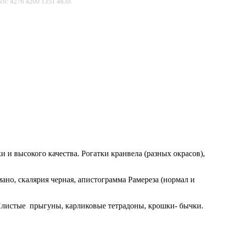
сб: 4276 4200 1351 4830.
 и высокого качества. Рогатки кранвела (разных окрасов),
но, скалярия черная, апистограмма Рамереза (нормал и
) Илистые прыгуны, карликовые тетрадоны, крошки- бычки.