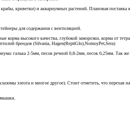
 крабы, криветки) и аквариумных растений. Плановая поставка
онтейнеры для содержания с вентиляцией.
ые корма высокого качества, глубокой заморозки, корма от тетр
тилий брендов (Silvania, Hagen(ReptiGlo),NomoyPet,Sera)
иума: галька 2-5мм, песок речной 0,8-2мм, песок 0,25мм. Так же
азомы элеота и многое другое). Стоит отметить, что перехав н
е мышки.