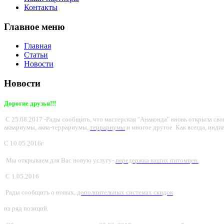
Контакты
Главное меню
Главная
Статьи
Новости
Новости
Дорогие друзья!!!
С 25.08.2017 -Рады сообщить, что мастерская "Анаконда" вновь открыла с
аквариумы, аква-террариумы,
террариумы
и многое другое. Как всегда, инди
С
10.05.2016г
Мы открываем для Вас новую услугу-
передержка ваших питомцев.
С 1.05.2016
Рады сообщить о новых,
дополнительных системах скидок
на ряд позиций.