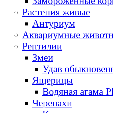
Замороженные кор
Растения живые
Антуриум
Аквариумные живот
Рептилии
Змеи
Удав обыкновенн
Ящерицы
Водяная агама Ph
Черепахи