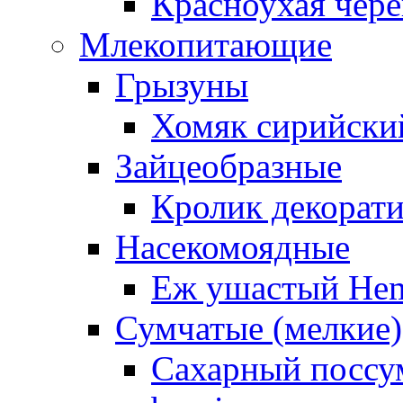
Красноухая чере
Млекопитающие
Грызуны
Хомяк сирийский
Зайцеобразные
Кролик декорат
Насекомоядные
Еж ушастый Hemi
Сумчатые (мелкие)
Сахарный поссум