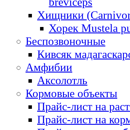
breviceps
Хищники (Carnivor
Хорек Mustela pu
Беспозвоночные
Кивсяк мадагаскар
Амфибии
Аксолотль
Кормовые объекты
Прайс-лист на рас
Прайс-лист на кор