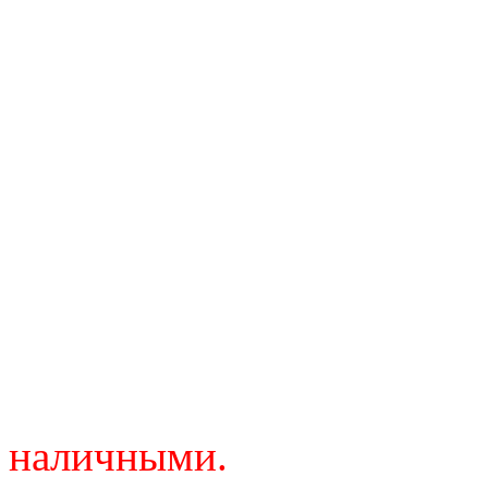
поставки. Помните - чем
насекомые будут находить
большие потери по кол-ву
6. Сделав заказ на оптово
него нельзя!!! С заказчик
обязательства, в дальней
по 100% предоплате.
7. Оплатить заказ в опт
наличными.