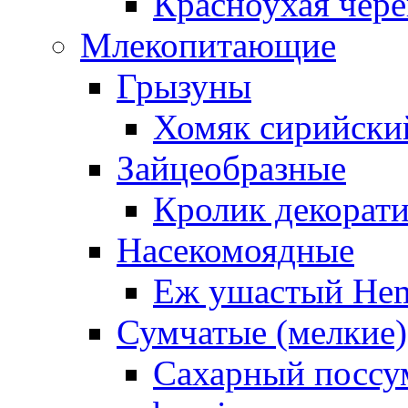
Красноухая чере
Млекопитающие
Грызуны
Хомяк сирийский
Зайцеобразные
Кролик декорат
Насекомоядные
Еж ушастый Hemi
Сумчатые (мелкие)
Сахарный поссум