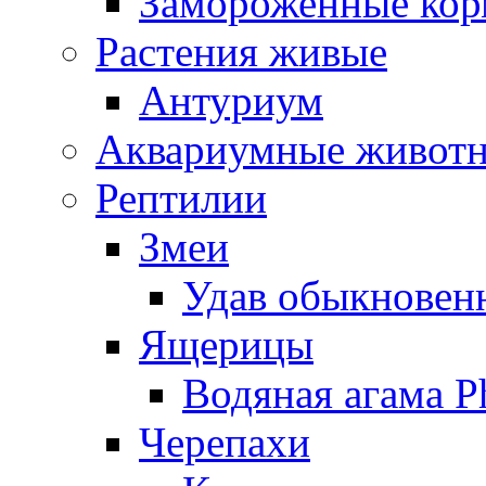
Замороженные кор
Растения живые
Антуриум
Аквариумные живот
Рептилии
Змеи
Удав обыкновенн
Ящерицы
Водяная агама Ph
Черепахи