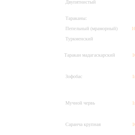
Двупятнистый
Тараканы:
Пепельный (мраморный)
1
Туркменский
Таракан мадагаскарский
1
Зофобас
1
Мучной червь
1
Саранча крупная
1