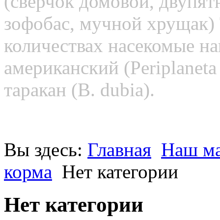
(сверчок домовой, двупят
зофобас, мучной хрущак) 
количествах насекомые на
американский (Periplaneta
таракан (B. dubia).
Вы здесь:
Главная
Наш ма
корма
Нет категории
Нет категории