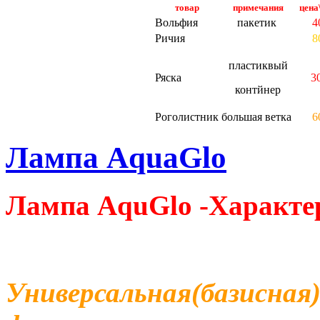
товар
примечания
цена
Вольфия
пакетик
4
Ричия
8
пластиквый
Ряска
3
контйнер
Роголистник
большая ветка
6
Лампа AquaGlo
Лампа AquGlo -Характе
Универсальная(базисная)