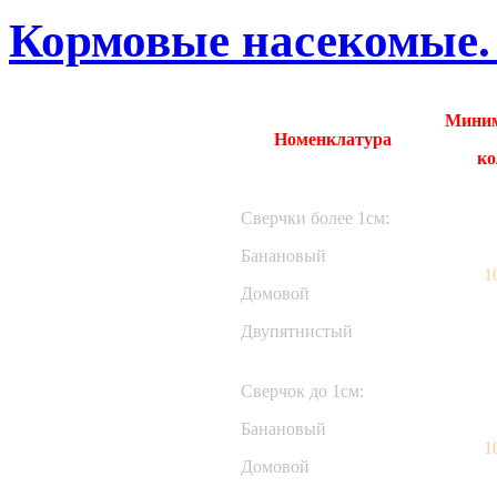
Кормовые насекомые.
Миним
Номенклатура
ко
Сверчки более 1см:
Банановый
1
Домовой
Двупятнистый
Сверчок до 1см:
Банановый
1
Домовой