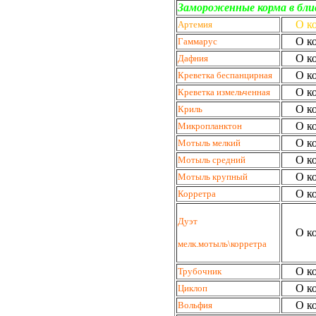
Замороженные корма в бли
О к
Артемия
О к
Гаммарус
О к
Дафния
О к
Креветка беспанцирная
О к
Креветка измельченная
О к
Криль
О к
Микропланктон
О к
Мотыль мелкий
О к
Мотыль средний
О к
Мотыль крупный
О к
Корретра
Дуэт
О к
мелк.мотыль\корретра
О к
Трубочник
О к
Циклоп
О к
Вольфия