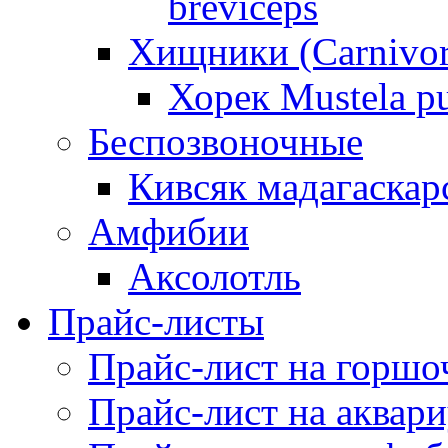
breviceps
Хищники (Carnivor
Хорек Mustela pu
Беспозвоночные
Кивсяк мадагаскар
Амфибии
Аксолотль
Прайс-листы
Прайс-лист на горшо
Прайс-лист на аквар