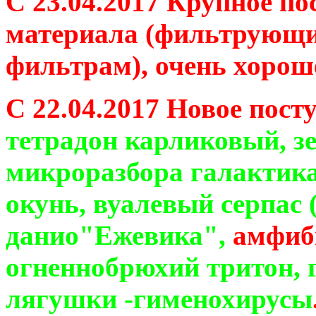
С 23.04.2017 Крупное п
материала (фильтрующи
фильтрам), очень хороше
С 22.04.2017 Новое пос
тетрадон карликовый, зе
микроразбора галактика
окунь, вуалевый серпас 
данио"Ежевика",
амфиб
огненнобрюхий тритон, 
лягушки -гименохирусы