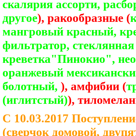
скалярия ассорти, расбо
другое
), ракообразные (
мангровый красный, кр
фильтратор, стеклянная
креветка"Пинокио", нео
оранжевый мексикански
болотный,
), амфибии (
т
(иглитстый)
), тиломела
С 10.03.2017 Поступлен
(сверчок домовой, двуп