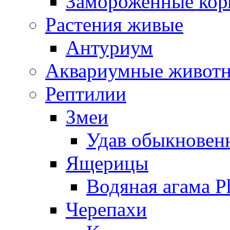
Замороженные кор
Растения живые
Антуриум
Аквариумные живот
Рептилии
Змеи
Удав обыкновенн
Ящерицы
Водяная агама Ph
Черепахи