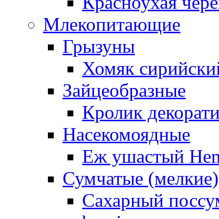
Красноухая чере
Млекопитающие
Грызуны
Хомяк сирийский
Зайцеобразные
Кролик декорат
Насекомоядные
Еж ушастый Hemi
Сумчатые (мелкие)
Сахарный поссум