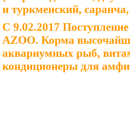
и туркменский, саранча,
С 9.02.2017 Поступление
AZOO. Корма высочайшег
аквариумных рыб, вита
кондиционеры для амфи
С 7.02.2017 Большое по
ракообразных, молюско
растительности. Из нови
альтумы, лепидосирен, м