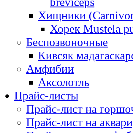
breviceps
Хищники (Carnivor
Хорек Mustela pu
Беспозвоночные
Кивсяк мадагаскар
Амфибии
Аксолотль
Прайс-листы
Прайс-лист на горшо
Прайс-лист на аквар