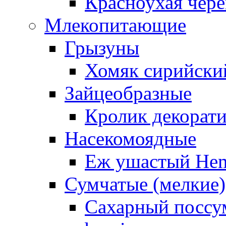
Красноухая чере
Млекопитающие
Грызуны
Хомяк сирийский
Зайцеобразные
Кролик декорат
Насекомоядные
Еж ушастый Hemi
Сумчатые (мелкие)
Сахарный поссум