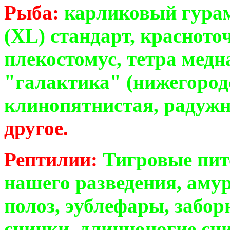
Рыба:
карликовый гурам
(XL) стандарт, красното
плекостомус, тетра медн
"галактика" (нижегородс
клинопятнистая, радужн
другое.
Рептилии:
Тигровые пи
нашего разведения, аму
полоз, эублефары, забо
сцинки, длинноногие сци