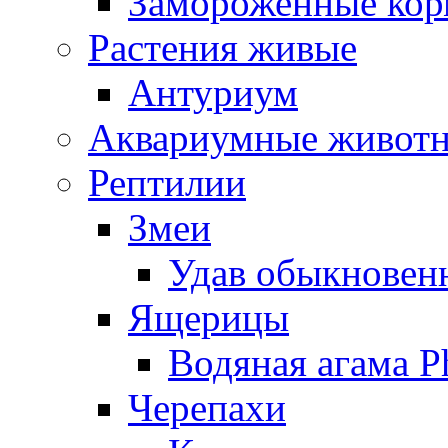
Замороженные кор
Растения живые
Антуриум
Аквариумные живот
Рептилии
Змеи
Удав обыкновенн
Ящерицы
Водяная агама Ph
Черепахи