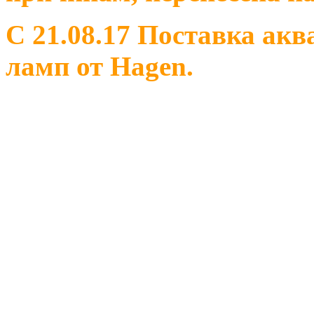
С 21.08.17 Поставка ак
ламп от Hagen.
С 18.08.2017 Внепланов
насекомых.
С 11.08.2017 Плановая 
(сверчок домовой и бан
отсутствуют в продаже 
туркменский.