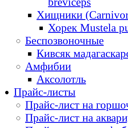
breviceps
Хищники (Carnivor
Хорек Mustela pu
Беспозвоночные
Кивсяк мадагаскар
Амфибии
Аксолотль
Прайс-листы
Прайс-лист на горшо
Прайс-лист на аквар