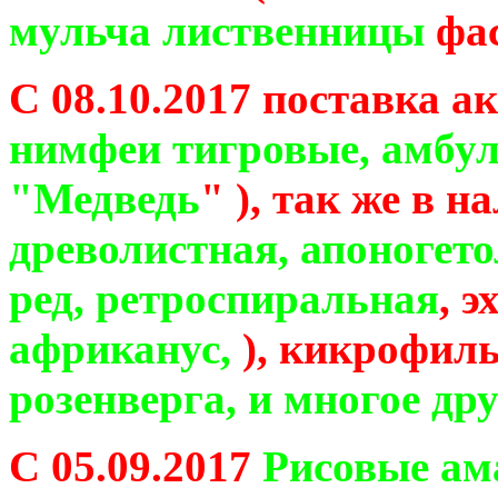
мульча лиственницы
фас
С 08.10.2017 поставка ак
нимфеи тигровые, амбул
"Медведь
" ), так же в 
древолистная, апоногето
ред, ретроспиральная
, 
африканус,
), кикрофил
розенверга,
и многое дру
С 05.09.2017
Рисовые ам