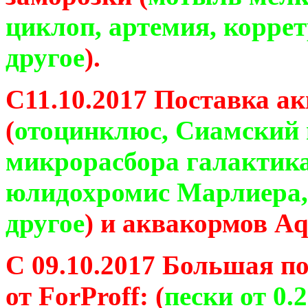
циклоп, артемия, коррет
другое
).
С11.10.2017 Поставка 
(
отоцинклюс, Сиамский 
микрорасбора галактика
юлидохромис Марлиера,
другое
) и аквакормов A
С 09.10.2017 Большая по
от ForProff: (
пески от 0.